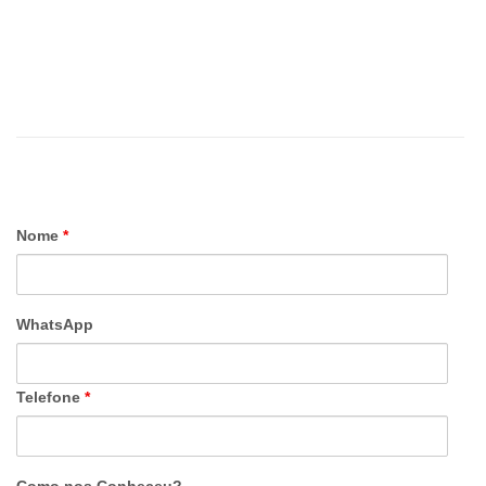
Nome
*
WhatsApp
Telefone
*
Como nos Conheceu?