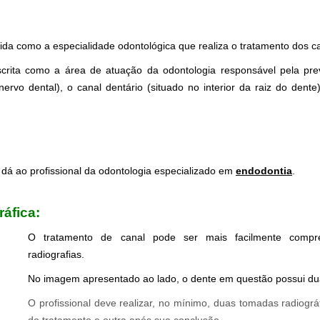
Endodontia Zona Sul
da como a especialidade odontológica que realiza o tratamento dos c
crita como a área de atuação da odontologia responsável pela pre
rvo dental), o canal dentário (situado no interior da raiz do dente)
,Endodontia Zona Sul SP
dá ao profissional da odontologia especializado em
endodontia
.
áfica:
,
Endodontia na Zona Sul
O tratamento de canal pode ser mais facilmente compr
radiografias.
No imagem apresentado ao lado, o dente em questão possui duas
O profissional deve realizar, no mínimo, duas tomadas radiográ