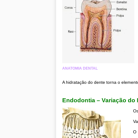
ANATOMIA DENTAL
A hidratação do dente torna o elemento
.
Endodontia – Variação do
Os
Va
O 