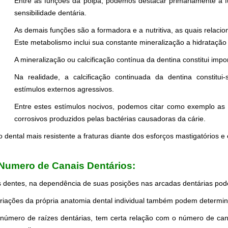
Entre as funções da polpa, podemos destacar primariamente a f
sensibilidade dentária.
As demais funções são a formadora e a nutritiva, as quais relac
Este metabolismo inclui sua constante mineralização a hidratação
A mineralização ou calcificação contínua da dentina constitui imp
Na realidade, a calcificação continuada da dentina constitu
estímulos externos agressivos.
Entre estes estímulos nocivos, podemos citar como exemplo as 
corrosivos produzidos pelas bactérias causadoras da cárie.
 dental mais resistente a fraturas diante dos esforços mastigatórios e
 Numero de Canais Dentários:
,
Endodontia Zona 
 dentes, na dependência de suas posições nas arcadas dentárias pod
riações da própria anatomia dental individual também podem determin
número de raízes dentárias, tem certa relação com o número de can