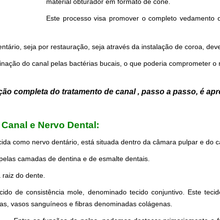
material obturador em formato de cone.
Este processo visa promover o completo vedamento d
ntário, seja por restauração, seja através da instalação de coroa, deve
nação do canal pelas bactérias bucais, o que poderia comprometer o 
ão completa do tratamento de canal , passo a passo, é apre
Canal e Nervo Dental:
,
Endodontia Zona Sul
ida como nervo dentário, está situada dentro da câmara pulpar e do ca
pelas camadas de dentina e de esmalte dentais.
a raiz do dente.
ecido de consistência mole, denominado tecido conjuntivo. Este tec
sas, vasos sanguíneos e fibras denominadas colágenas.