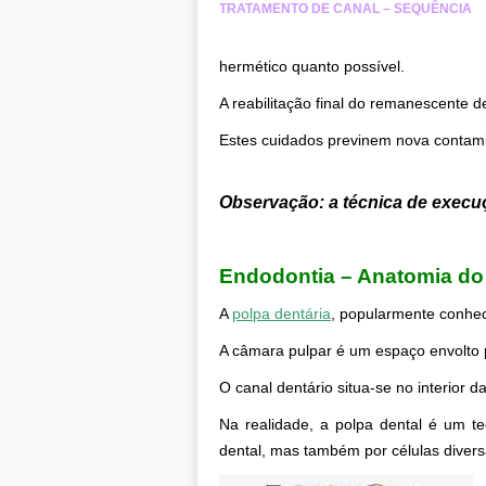
TRATAMENTO DE CANAL – SEQUÊNCIA
hermético quanto possível.
A reabilitação final do remanescente de
Estes cuidados previnem nova contami
.
Observação: a técnica de execuç
.
Endodontia – Anatomia do 
A
polpa dentária
, popularmente conhec
A câmara pulpar é um espaço envolto 
O canal dentário situa-se no interior d
Na realidade, a polpa dental é um t
dental, mas também por células diver