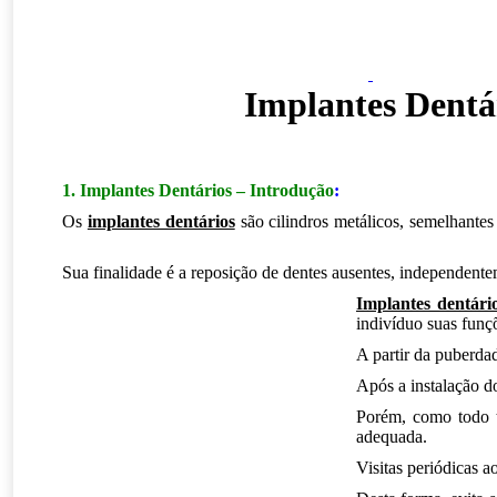
Implantes Dentá
1. Implantes Dentários – Introdução
:
,
Implantes dentário
Os
implantes dentários
são cilindros metálicos, semelhantes 
Implantes Dentários Av Yervant Kissajikian Zon Sul SP.
Sua finalidade é a reposição de dentes ausentes, independent
Implantes dentári
indivíduo suas funçõ
A partir da puberda
Após a instalação 
Porém, como todo t
adequada.
Visitas periódicas a