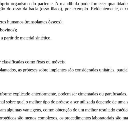
próprio organismo do paciente. A mandíbula pode fornecer quantidad
oção do osso da bacia (osso ilíaco), por exemplo. Evidentemente, en
seres humanos (transplantes ósseos);
 bovinos);
a partir de material sintético.
.
 classificadas como fixas ou móveis.
tados, as próteses sobre implantes são consideradas unitárias, parciais
onforme explicado anteriormente, podem ser cimentadas ou parafusadas.
nal sobre qual o melhor tipo de prótese a ser utilizada depende de uma s
am algumas vantagens, como: obtenção de um melhor resultado estético 
rotéticos são menos complexos, os procedimentos laboratoriais são mai