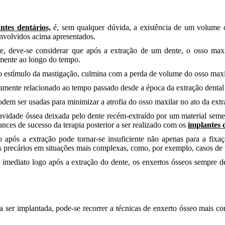
ntes dentários,
é, sem qualquer dúvida, a existência de um volume ó
envolvidos acima apresentados.
te, deve-se considerar que após a extração de um dente, o osso maxi
amente ao longo do tempo.
a do estímulo da mastigação, culmina com a perda de volume do osso maxi
etamente relacionado ao tempo passado desde a época da extração denta
odem ser usadas para minimizar a atrofia do osso maxilar no ato da extr
idade óssea deixada pelo dente recém-extraído por um material semelha
ances de sucesso da terapia posterior a ser realizado com os
implantes 
o após a extração pode tornar-se insuficiente não apenas para a fix
os precários em situações mais complexas, como, por exemplo, casos de 
 imediato logo após a extração do dente, os enxertos ósseos sempre de
 ser implantada, pode-se recorrer a técnicas de enxerto ósseo mais com