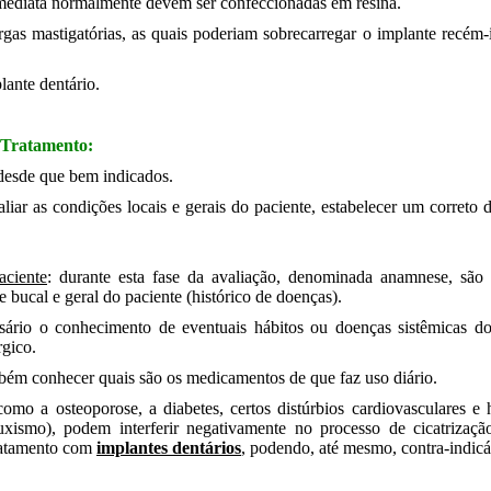
 imediata normalmente devem ser confeccionadas em resina.
rgas mastigatórias, as quais poderiam sobrecarregar o implante recém-
lante dentário.
o Tratamento:
 desde que bem indicados.
liar as condições locais e gerais do paciente, estabelecer um correto
aciente
: durante esta fase da avaliação, denominada anamnese, são 
de bucal e geral do paciente (histórico de doenças).
sário o conhecimento de eventuais hábitos ou doenças sistêmicas do
rgico.
bém conhecer quais são os medicamentos de que faz uso diário.
omo a osteoporose, a diabetes, certos distúrbios cardiovasculares 
uxismo), podem interferir negativamente no processo de cicatrizaçã
ratamento com
implantes dentários
, podendo, até mesmo, contra-indicá