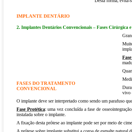
Desta forma, evita-
.
IMPLANTE DENTÁRIO
2. Implantes Dentários Convencionais – Fases Cirúrgica e 
Grand
Muit
impla
Fase
madur
Quand
Medic
FASES DO TRATAMENTO
Dura
CONVENCIONAL
vivo 
O implante deve ser interpretado como sendo um parafuso que s
Fase Protética
: uma vez concluída a fase de osseointegraçã
instalada sobre o implante.
A fixação desta prótese ao implante pode ser por meio de cime
A prótese sobre implante substitui a coroa de esmalte natural d