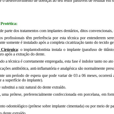
se o desenvolvimento de doenças ao seu redor passíveis de resultar em s
Protética:
,
e parte dos tratamentos com implantes dentários, ditos convencionais, sã
os profissionais têm preferência por esta técnica por entenderem se
nte somente é instalado após a completa cicatrização tanto do tecido g
 Cirúrgica
: o implantodontista instala o implante (parafuso de titâni
o após a extração do dente.
o a técnica é corretamente empregada, esta fase é indolor tanto no ato
ações antibiótica, anti-inflamatória e analgésica são normalmente presc
nte um período de espera que pode variar de 03 a 06 meses, ocorrerá
e a superfície do implante).
ubstitui a raiz natural do dente extraído.
o, uma prótese, preferencialmente confeccionada em porcelana, em form
nto odontológico (prótese sobre implante cimentada) ou por meio de pa
o dente extraído.