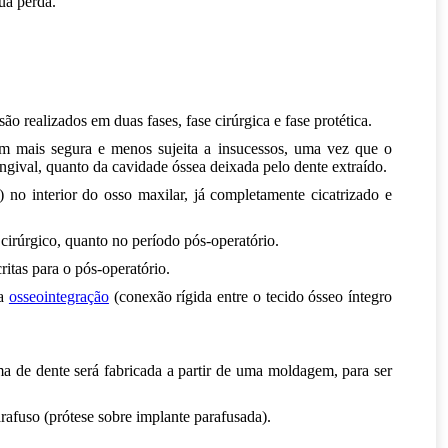
ua perda.
o realizados em duas fases, fase cirúrgica e fase protética.
rem mais segura e menos sujeita a insucessos, uma vez que o
engival, quanto da cavidade óssea deixada pelo dente extraído.
o) no interior do osso maxilar, já completamente cicatrizado e
 cirúrgico, quanto no período pós-operatório.
ritas para o pós-operatório.
 a
osseointegração
(conexão rígida entre o tecido ósseo íntegro
a de dente será fabricada a partir de uma moldagem, para ser
rafuso (prótese sobre implante parafusada).