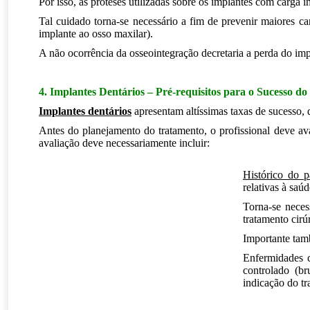
Por isso, as próteses utilizadas sobre os implantes com carga
Tal cuidado torna-se necessário a fim de prevenir maiores ca
implante ao osso maxilar).
A não ocorrência da osseointegração decretaria a perda do imp
4. Implantes Dentários – Pré-requisitos para o Sucesso d
Implantes dentários
apresentam altíssimas taxas de sucesso,
Antes do planejamento do tratamento, o profissional deve ava
avaliação deve necessariamente incluir:
.
Histórico do p
relativas à saú
Torna-se neces
tratamento cirú
Importante tam
Enfermidades c
controlado (br
indicação do t
.