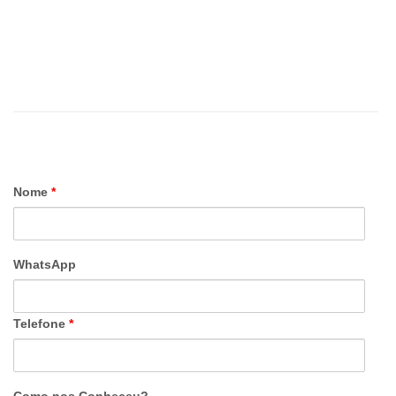
Nome
*
WhatsApp
Telefone
*
Como nos Conheceu?