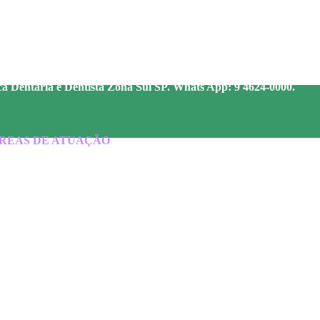
ca Dentária e Dentista Zona Sul SP. Whats App: 9 4624-0000.
REAS DE ATUAÇÃO