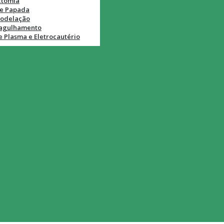
ctomia
de Papada
odelação
agulhamento
e Plasma e Eletrocautério