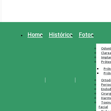
Home
Histórico
Fotos
Odont
Clare
Impla
Próte
Prót
Prót
Ortod
Perio
Endod
Cirurg
Harmo
Toxin
Facial