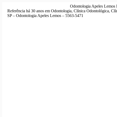
Pular
Odontologia Apeles Lemos D
para
Referência há 30 anos em Odontologia, Clínica Odontológica, Clí
o
SP – Odontologia Apeles Lemos – 5563-5471
conteúdo