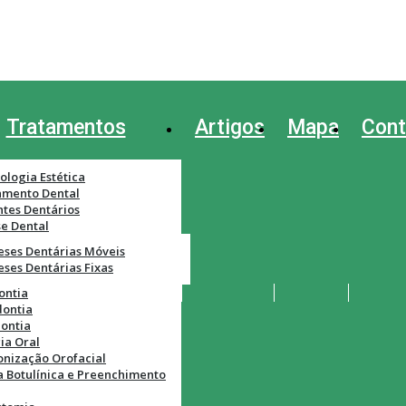
Tratamentos
Artigos
Mapa
Cont
ologia Estética
amento Dental
ntes Dentários
se Dental
eses Dentárias Móveis
eses Dentárias Fixas
ontia
dontia
ontia
ia Oral
nização Orofacial
a Botulínica e Preenchimento