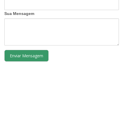
Sua Mensagem
Limpeza Dentária Vila
Constança Zona Sul,
Limpeza Dentária Vila