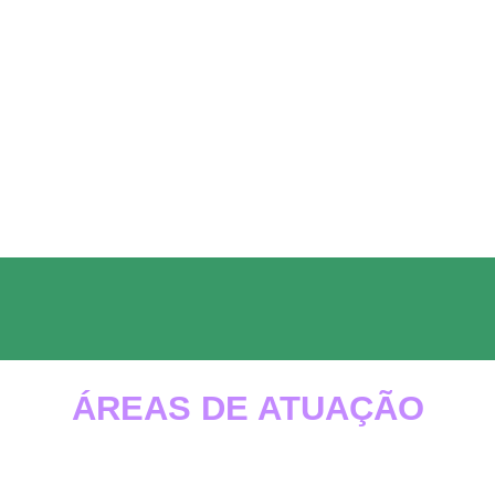
imento de Emergência e Urgência Odontológica Zona Sul SP. Contatos
ÁREAS DE ATUAÇÃO