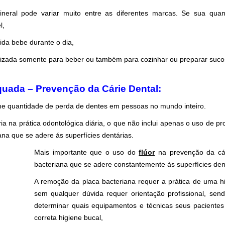
eral pode variar muito entre as diferentes marcas. Se sua quan
l,
ida bebe durante o dia,
ilizada somente para beber ou também para cozinhar ou preparar suco
quada – Prevenção da Cárie Dental:
rme quantidade de perda de dentes em pessoas no mundo inteiro.
ria na prática odontológica diária, o que não inclui apenas o uso de p
iana que se adere ás superfícies dentárias.
.
Mais importante que o uso do
flúor
na prevenção da cári
bacteriana que se adere constantemente às superfícies den
A remoção da placa bacteriana requer a prática de uma h
sem qualquer dúvida requer orientação profissional, se
determinar quais equipamentos e técnicas seus pacientes
correta higiene bucal,