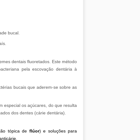
ade bucal.
aís.
remes dentais fluoretados. Este método
bacteriana pela escovação dentária à
ctérias bucais que aderem-se sobre as
m especial os açúcares, do que resulta
ados dos dentes (cárie dentária).
.
ação tópica de
flúor
) e soluções para
nticárie.