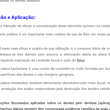
ilitar os dentes afetados.
ção e Aplicação:
m a intenção de elevar a concentração deste elemento químico na cavid
nto público é um importante meio coletivo de uso de flúor em nosso p
O meio mais eficaz e prático de sua utilização é o consumo diário de c
destaca-se dos demais pois associa a eliminação diária da placa 
frequente exposição da cavidade bucal à ação do
flúor
.
A placa bacteriana é uma crosta de consistência mole formada por ba
superfícies dos dentes e nas margens gengivais.
A placa metaboliza resíduos alimentares dissolvidos pelo meio bucal, e
a produção dos ácidos responsáveis pela destruição dos tecidos calcific
luções fluoretadas aplicadas sobre os dentes pelo dentista (aplic
hechos diários também têm comprovada evidência científica de ação a