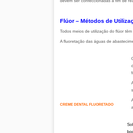
devem ser confeccionadas a fim de reab
.
Flúor – Métodos de Utiliza
Todos meios de utilização do flúor tê
A fluoretação das águas de abastecime
.
CREME DENTAL FLUORETADO
.
So
boc