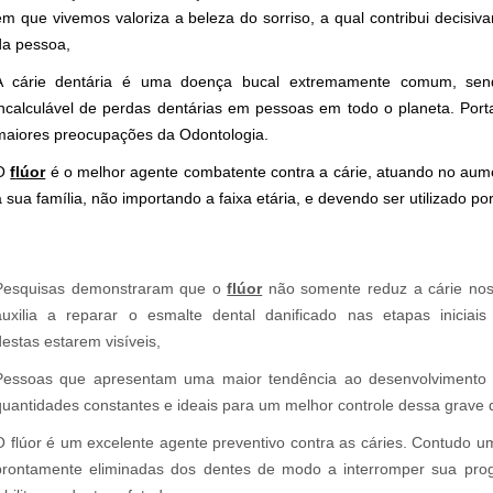
em que vivemos valoriza a beleza do sorriso, a qual contribui decisi
da pessoa,
A cárie dentária é uma doença bucal extremamente comum, sen
incalculável de perdas dentárias em pessoas em todo o planeta. Por
maiores preocupações da Odontologia.
O
f
lúor
é o melhor agente combatente contra a cárie, atuando no aume
a sua família, não importando a faixa etária, e devendo ser utilizado p
Pesquisas demonstraram que o
flúor
não somente reduz a cárie nos
auxilia a reparar o esmalte dental danificado nas etapas iniciai
destas estarem visíveis,
Pessoas que apresentam uma maior tendência ao desenvolvimento 
quantidades constantes e ideais para um melhor controle dessa grave 
O flúor é um excelente agente preventivo contra as cáries. Contudo u
prontamente eliminadas dos dentes de modo a interromper sua prog