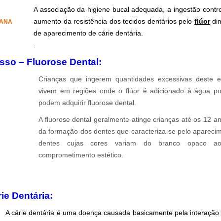
A associação da higiene bucal adequada, a ingestão contro
aumento da resistência dos tecidos dentários pelo
flúor
dim
IANA
de aparecimento de cárie dentária.
.
sso – Fluorose Dental:
Crianças que ingerem quantidades excessivas deste 
vivem em regiões onde o flúor é adicionado à água po
podem adquirir fluorose dental.
A fluorose dental geralmente atinge crianças até os 12 an
da formação dos dentes que caracteriza-se pelo aparec
dentes cujas cores variam do branco opaco a
comprometimento estético.
.
.
ie Dentária:
A cárie dentária é uma doença causada basicamente pela interação d