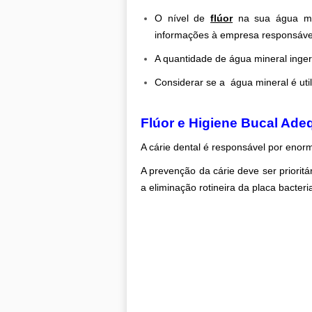
O nível de
flúor
na sua água min
informações à empresa responsáve
A quantidade de água mineral inger
Considerar se a água mineral é ut
.
Flúor e Higiene Bucal Ade
A cárie dental é responsável por eno
A prevenção da cárie deve ser prioritá
a eliminação rotineira da placa bacter